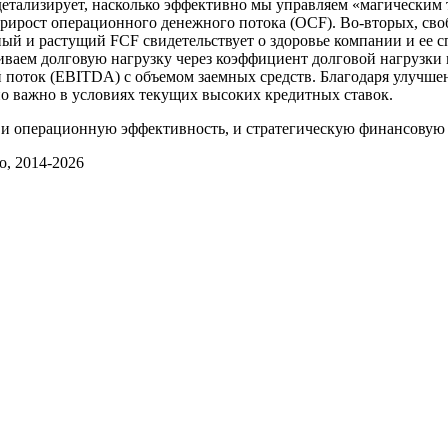
 детализирует, насколько эффективно мы управляем «магическим 
прирост операционного денежного потока (OCF). Во-вторых, св
й и растущий FCF свидетельствует о здоровье компании и ее с
ваем долговую нагрузку через коэффициент долговой нагрузки 
 поток (EBITDA) с объемом заемных средств. Благодаря улучше
но важно в условиях текущих высоких кредитных ставок.
м и операционную эффективность, и стратегическую финансовую
, 2014-2026