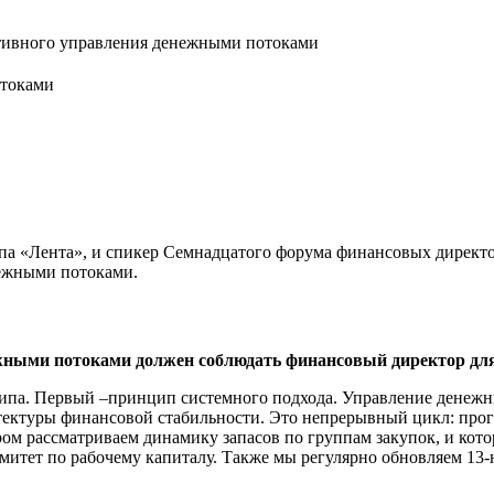
ивного управления денежными потоками
отоками
па «Лента», и спикер Семнадцатого форума финансовых директор
ежными потоками.
ными потоками должен соблюдать финансовый директор для
ципа. Первый –принцип системного подхода. Управление денеж
итектуры финансовой стабильности. Это непрерывный цикл: прог
ром рассматриваем динамику запасов по группам закупок, и кот
итет по рабочему капиталу. Также мы регулярно обновляем 13-