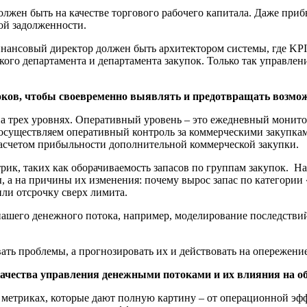
жен быть на качестве торгового рабочего капитала. Даже прибы
ой задолженности.
ансовый директор должен быть архитектором системы, где KPI 
кого департамента и департамента закупок. Только так управлен
оков, чтобы своевременно выявлять и предотвращать возм
на трех уровнях. Оперативный уровень – это ежедневный монито
осуществляем оперативный контроль за коммерческими закупкам
 расчетом прибыльности дополнительной коммерческой закупки.
трик, таких как оборачиваемость запасов по группам закупок.
ы, а на причины их изменения: почему вырос запас по категории
ли отсрочку сверх лимита.
е нашего денежного потока, например, моделирование последст
ать проблемы, а прогнозировать их и действовать на опережени
качества управления денежными потоками и их влияния на о
метриках, которые дают полную картину – от операционной эфф