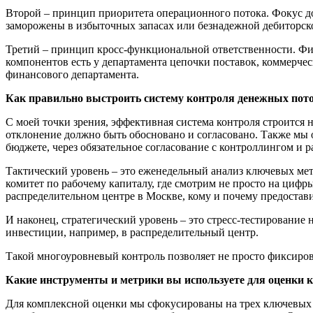
Второй – принцип приоритета операционного потока. Фокус дол
заморожены в избыточных запасах или безнадежной дебиторск
Третий – принцип кросс-функциональной ответственности. Фин
компонентов есть у департамента цепочки поставок, коммерчес
финансового департамента.
Как правильно выстроить систему контроля денежных пот
С моей точки зрения, эффективная система контроля строится 
отклонение должно быть обосновано и согласовано. Также мы 
бюджете, через обязательное согласование с контроллингом и
Тактический уровень – это еженедельный анализ ключевых ме
комитет по рабочему капиталу, где смотрим не просто на цифр
распределительном центре в Москве, кому и почему предостави
И наконец, стратегический уровень – это стресс-тестировани
инвестиции, например, в распределительный центр.
Такой многоуровневый контроль позволяет не просто фиксиров
Какие инструменты и метрики вы используете для оценки 
Для комплексной оценки мы сфокусированы на трех ключевых 