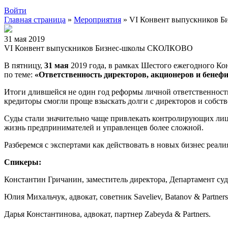
Войти
Главная страница
»
Мероприятия
»
VI Конвент выпускников 
31 мая 2019
VI Конвент выпускников Бизнес-школы СКОЛКОВО
В пятницу,
31 мая
2019 года, в рамках Шестого ежегодного 
по теме:
«Ответственность директоров, акционеров и бенеф
Итоги длившейся не один год реформы личной ответственност
кредиторы смогли проще взыскать долги с директоров и собств
Суды стали значительно чаще привлекать контролирующих лиц 
жизнь предпринимателей и управленцев более сложной.
Разберемся с экспертами как действовать в новых бизнес ре
Спикеры:
Константин Гричанин, заместитель директора, Департамент су
Юлия Михальчук, адвокат, советник Saveliev, Batanov & Partne
Дарья Константинова, адвокат, партнер Zabeyda & Partners.