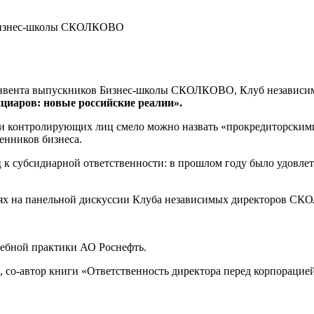
Бизнес-школы СКОЛКОВО
Конвента выпускников Бизнес-школы СКОЛКОВО, Клуб незави
ициаров: новые российские реалии».
и контролирующих лиц смело можно назвать «прокредиторскими
енников бизнеса.
к субсидиарной ответственности: в прошлом году было удовлет
алиях на панельной дискуссии Клуба независимых директоров С
дебной практики АО Роснефть.
rs, со-автор книги «Ответственность директора перед корпораци