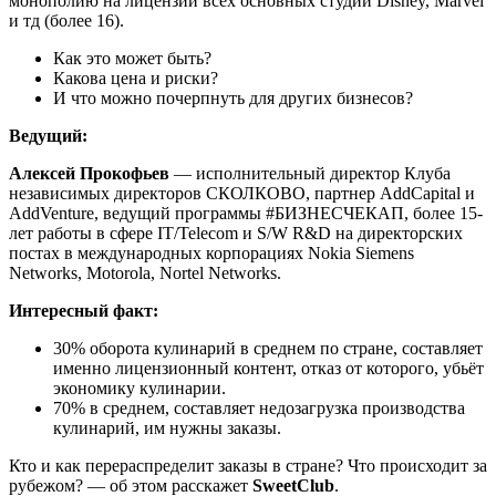
монополию на лицензии всех основных студий Disney, Marvel
и тд (более 16).
Как это может быть?
Какова цена и риски?
И что можно почерпнуть для других бизнесов?
Ведущий:
Алексей Прокофьев
— исполнительный директор Клуба
независимых директоров СКОЛКОВО, партнер AddCapital и
AddVenture, ведущий программы #БИЗНЕСЧЕКАП, более 15-
лет работы в сфере IT/Telecom и S/W R&D на директорских
постах в международных корпорациях Nokia Siemens
Networks, Motorola, Nortel Networks.
Интересный факт:
30% оборота кулинарий в среднем по стране, составляет
именно лицензионный контент, отказ от которого, убьёт
экономику кулинарии.
70% в среднем, составляет недозагрузка производства
кулинарий, им нужны заказы.
Кто и как перераспределит заказы в стране? Что происходит за
рубежом? — об этом расскажет
SweetClub
.