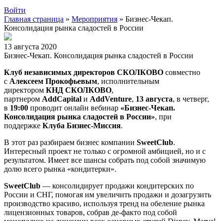
Войти
Главная страница
»
Мероприятия
»
Бизнес-Чекап.
Консолидация рынка сладостей в России
13 августа 2020
Бизнес-Чекап. Консолидация рынка сладостей в России
Клуб независимых директоров СКОЛКОВО
совместно
с
Алексеем Прокофьевым
, исполнительным
директором
КНД СКОЛКОВО
,
партнером
AddCapital
и
AddVenture
,
13 августа
, в четверг,
в
19:00
проводит онлайн вебинар
«Бизнес-Чекап.
Консолидация рынка сладостей в России»
, при
поддержке
Клуба Бизнес-Миссия
.
В этот раз разбираем бизнес компании
SweetClub
.
Интересный проект не только с огромной амбицией, но и с
результатом. Имеет все шансы собрать под собой значимую
долю всего рынка «кондитерки».
SweetClub
— консолидирует продажи кондитерских по
России и СНГ, помогая им увеличить продажи и дозагрузить
производство красиво, используя тренд на обеление рынка
лицензионных товаров, собрав де-факто под собой